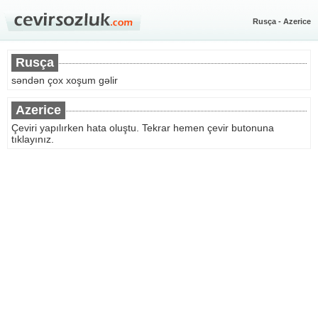
Rusça - Azerice
Rusça
səndən çox xoşum gəlir
Azerice
Çeviri yapılırken hata oluştu. Tekrar hemen çevir butonuna
tıklayınız.