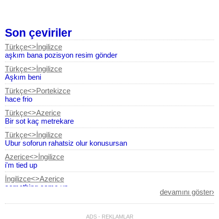
Son çeviriler
Türkçe<>İngilizce
aşkım bana pozisyon resim gönder
Türkçe<>İngilizce
Aşkım beni
Türkçe<>Portekizce
hace frio
Türkçe<>Azerice
Bir sot kaç metrekare
Türkçe<>İngilizce
Ubur soforun rahatsiz olur konusursan
Azerice<>İngilizce
i'm tied up
İngilizce<>Azerice
something came up
devamını göster›
Azerice<>İngilizce
budur sənətkarlığ,ustalıq
ADS - REKLAMLAR