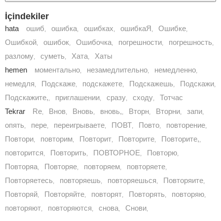
İçindekiler
hata
ошиб
ошибка
ошибках
ошибкаЯ
Ошибке
,
,
,
,
,
Ошибкой
ошибок
Ошибочка
погрешности
погрешность
,
,
,
,
,
разлому
суметь
Хата
Хаты
,
,
,
hemen
моментально
незамедлительно
немедленно
,
,
,
немедля
Подскаже
подскажете
Подскажешь
Подскажи
,
,
,
,
,
Подскажите,
приглашении
сразу
сходу
Тотчас
,
,
,
,
Tekrar
Rе
Внов
Вновь
вновь,
Вторн
Вторни
запи
,
,
,
,
,
,
,
опять
пере
переигрываете
ПОВТ
Повто
повторение
,
,
,
,
,
,
Повтори
повторим
Повторит
Повторите
Повторите,
,
,
,
,
,
повторится
Повторить
ПОВТОРНОЕ
Повторю
,
,
,
,
Повторяа
Повторяе
повторяем
повторяете
,
,
,
,
Повторяетесь
повторяешь
повторяешься
Повторяите
,
,
,
,
Повторяй
Повторяйте
повторят
Повторять
повторяю
,
,
,
,
,
повторяют
повторяются
снова
Снови
,
,
,
,