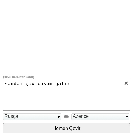
(
4978
karakter kaldı)
Rusça
Azerice