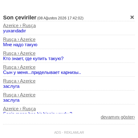
Son çeviriler
(
08 Ağustos 2026 17:42:02
)
Azerice › Rusça
yuxarıdadır
Rusça › Azerice
Мне надо такую
Rusça › Azerice
Кто знает, где купить такую?
Rusça › Azerice
Сын у меня...приделывает карнизы..
Rusça › Azerice
заслуга
Rusça › Azerice
заслуга
Azerice › Rusça
Sənin mənə heç bir hissin yoxdu ?
devamını göster›
Rusça › Azerice
После того,как ты меня унижал
ADS - REKLAMLAR
Azerice › Rusça