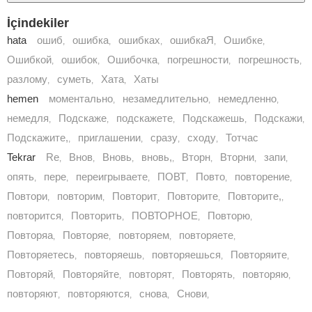
İçindekiler
hata
ошиб
ошибка
ошибках
ошибкаЯ
Ошибке
,
,
,
,
,
Ошибкой
ошибок
Ошибочка
погрешности
погрешность
,
,
,
,
,
разлому
суметь
Хата
Хаты
,
,
,
hemen
моментально
незамедлительно
немедленно
,
,
,
немедля
Подскаже
подскажете
Подскажешь
Подскажи
,
,
,
,
,
Подскажите,
приглашении
сразу
сходу
Тотчас
,
,
,
,
Tekrar
Rе
Внов
Вновь
вновь,
Вторн
Вторни
запи
,
,
,
,
,
,
,
опять
пере
переигрываете
ПОВТ
Повто
повторение
,
,
,
,
,
,
Повтори
повторим
Повторит
Повторите
Повторите,
,
,
,
,
,
повторится
Повторить
ПОВТОРНОЕ
Повторю
,
,
,
,
Повторяа
Повторяе
повторяем
повторяете
,
,
,
,
Повторяетесь
повторяешь
повторяешься
Повторяите
,
,
,
,
Повторяй
Повторяйте
повторят
Повторять
повторяю
,
,
,
,
,
повторяют
повторяются
снова
Снови
,
,
,
,