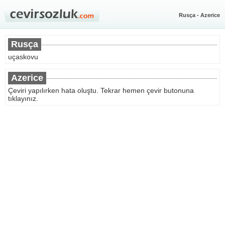
Rusça - Azerice
Rusça
uçaskovu
Azerice
Çeviri yapılırken hata oluştu. Tekrar hemen çevir butonuna
tıklayınız.