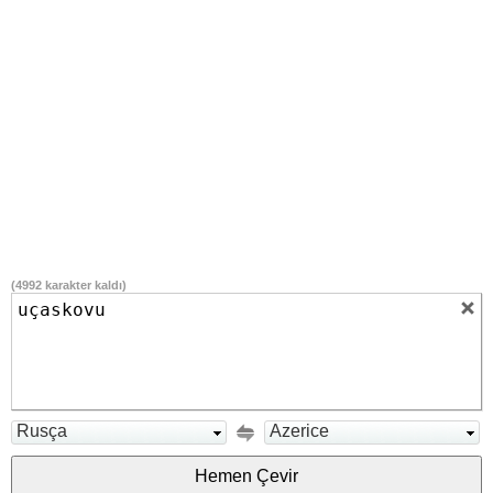
(
4992
karakter kaldı)
Rusça
Azerice