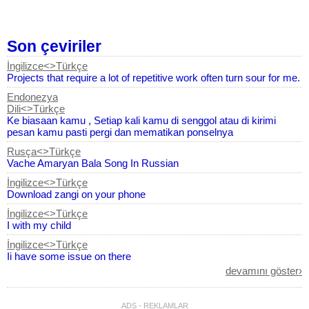
Son çeviriler
İngilizce<>Türkçe
Projects that require a lot of repetitive work often turn sour for me.
Endonezya
Dili<>Türkçe
Ke biasaan kamu , Setiap kali kamu di senggol atau di kirimi
pesan kamu pasti pergi dan mematikan ponselnya
Rusça<>Türkçe
Vache Amaryan Bala Song In Russian
İngilizce<>Türkçe
Download zangi on your phone
İngilizce<>Türkçe
I with my child
İngilizce<>Türkçe
Ii have some issue on there
devamını göster›
Rusça<>Azerice
Все хорошо милый дремлю немного ❤️
ADS - REKLAMLAR