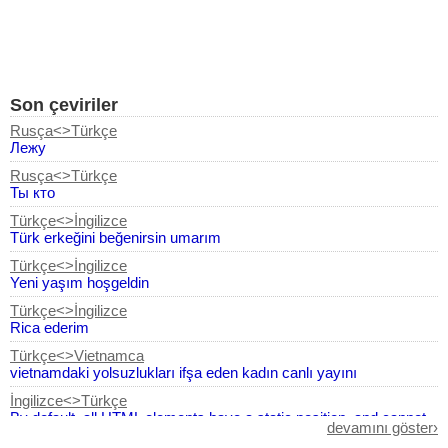
Son çeviriler
Rusça<>Türkçe
Лежу
Rusça<>Türkçe
Ты кто
Türkçe<>İngilizce
Türk erkeğini beğenirsin umarım
Türkçe<>İngilizce
Yeni yaşım hoşgeldin
Türkçe<>İngilizce
Rica ederim
Türkçe<>Vietnamca
vietnamdaki yolsuzlukları ifşa eden kadın canlı yayını
İngilizce<>Türkçe
By default, all HTML elements have a static position, and cannot
devamını göster›
be moved. To manipulate the position, remember to first set the