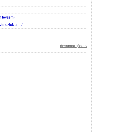
 teyzem:(
evirsozluk.com/
devamını göster›