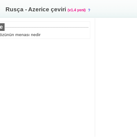
Rusça - Azerice çeviri
(v1.4 yeni)
?
e
özünün menası nedir