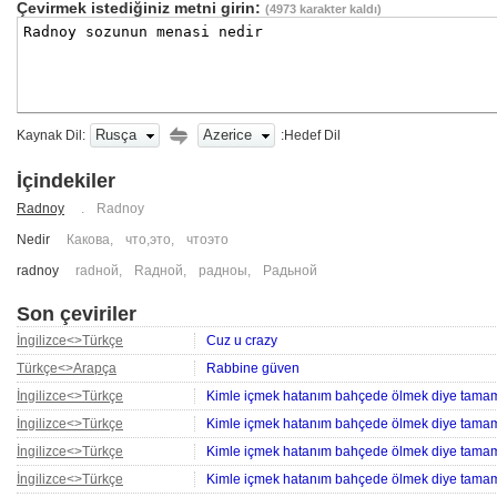
Çevirmek istediğiniz metni girin:
(
4973
karakter kaldı)
Rusça
Azerice
Kaynak Dil:
:Hedef Dil
İçindekiler
Radnoy
. Radnoy
Nedir
Какова
,
что,это
,
чтоэто
radnoy
radной
,
Raдной
,
радноы
,
Радьной
Son çeviriler
İngilizce<>Türkçe
Cuz u crazy
Türkçe<>Arapça
Rabbine güven
İngilizce<>Türkçe
Kimle içmek hatanım bahçede ölmek diye tama
İngilizce<>Türkçe
Kimle içmek hatanım bahçede ölmek diye tama
İngilizce<>Türkçe
Kimle içmek hatanım bahçede ölmek diye tamam
İngilizce<>Türkçe
Kimle içmek hatanım bahçede ölmek diye tamam