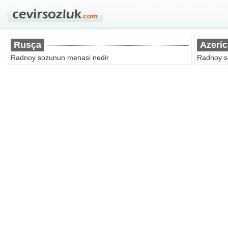
Rusça
Azeric
Radnoy sozunun menasi nedir
Radnoy s