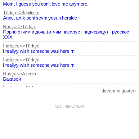
Mom, I guess you don't love me anymore.
Türkçe<>İngilizce
Anne, artık beni sevmiyosun heralde
Rusça<>Türkçe
Порно отчим и дочь (отчим насилует падчерицу) - русское
XXX
İngilizce<>Türkçe
i reallyy wish someone was here rn
İngilizce<>Türkçe
i reallyy wish someone was here rn
Rusça<>Azerice
Бакавой
İngilizce<>Türkçe
devamını göster›
lolll sry for asking
İngilizce<>Türkçe
i get all horny
ADS - REKLAMLAR
İngilizce<>Türkçe
Sealed for your protection
Türkçe<>İngilizce
ürün, zeminde leke bırakıyor