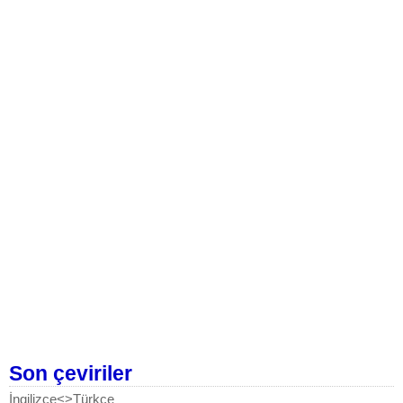
Son çeviriler
İngilizce<>Türkçe