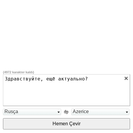
(
4972
karakter kaldı)
Rusça
Azerice