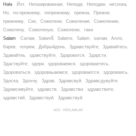
Hələ
Йэт
Негазированная
Неподв
Неподви
нет,пока
,
,
,
,
,
Но
по-прежнему
попрежнему
прежна
Прежне
,
,
,
,
,
прежнему
Сих
Сожелени
Сожеление
Сожелению
,
,
,
,
,
Сожелену
Сожеленую
Сожеленю
таки
,
,
,
Salam
​ ​Салам
Salamĺĺ
Salams
Sаlаm
sалам
Алло
,
,
,
,
,
,
барев
гелрем
Добрыйдень
Здpaвствуйте
Здавайтесь
,
,
,
,
,
Здавайтеь
здавствуйте
Здароватся
Здарсти
,
,
,
,
Здаствуйте
здери
здороваемся
здороваетесь
,
,
,
,
Здороваться
здороваьаюмся
здороваются
здороваясь
,
,
,
,
Здоска
Здохну
Здрав
Здравсвуй
Здравсдувуйте
,
,
,
,
,
Здравсмвуйте
здравств
Здравстви
здравствите
,
,
,
,
здравствй
Здравствуй
Здравствуй
,
,
ADS - REKLAMLAR