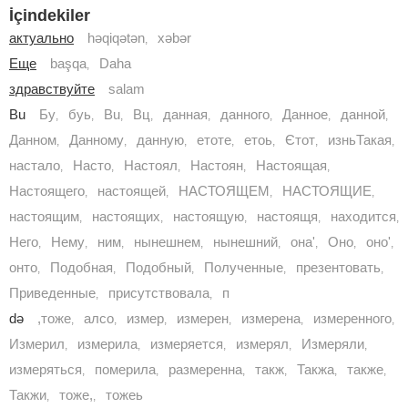
İçindekiler
актуально
həqiqətən
xəbər
,
Еще
başqa
Daha
,
здравствуйте
salam
Bu
Бу
буь
Вu
Вц
данная
данного
Данное
данной
,
,
,
,
,
,
,
,
Данном
Данному
данную
етоте
етоь
Єтот
изньТакая
,
,
,
,
,
,
,
настало
Насто
Настоял
Настоян
Настоящая
,
,
,
,
,
Настоящего
настоящей
НАСТОЯЩЕМ
НАСТОЯЩИЕ
,
,
,
,
настоящим
настоящих
настоящую
настоящя
находится
,
,
,
,
,
Него
Нему
ним
нынешнем
нынешний
она'
Оно
оно'
,
,
,
,
,
,
,
,
онто
Подобная
Подобный
Полученные
презентовать
,
,
,
,
,
Приведенные
присутствовала
п
,
,
də
,тоже
алсо
измер
измерен
измерена
измеренного
,
,
,
,
,
,
Измерил
измерила
измеряется
измерял
Измеряли
,
,
,
,
,
измеряться
померила
размеренна
такж
Такжа
также
,
,
,
,
,
,
Такжи
тоже,
тожеь
,
,