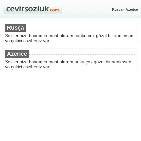
Rusça - Azerice
Rusça
Sekilerinize baxdıqca məst oluram cunku çox gözəl bir xanimsan
və çəkici cazibeniz var
Azerice
Sekilerinize baxdıqca məst oluram unku çox gözəl bir xanimsan
və çəkici cazibeniz var