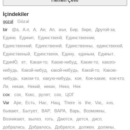
İçindekiler
gozəl
Gözəl
bir
@a
A.n
А
Ан
Ап
аън
Бир
бире
Другой-за
,
,
,
,
,
,
,
,
,
Едини
Единит
Единственй
Единственние
,
,
,
,
Единственний
Единственнй
Единственны
единственой
,
,
,
,
Единственый
Единственя
Едину
единым
Единыт
,
,
,
,
,
ЕдинЮ́
ет
Какая-то
Какие-нибуд
Какие-то
какого-
,
,
,
,
,
нибудь
Какой-нибуд
какой-нибудь
Какой-то
Каком-
,
,
,
,
нибудь
каком-то
какую-нибудь
кое
Кое-какие
кое-кто
,
,
,
,
,
,
Ля
некая
Некий
неких
Неко
Нек
,
,
,
,
,
cox
cоx
Кокс
рулят
сох
ЦОГ
,
,
,
,
Var
Aре
Eсть
Haс
Haщ
There is the
Var,
xos
,
,
,
,
,
,
,
бывают
Бытует
ВАР
ВАРА
Варь
Возможны
,
,
,
,
,
,
Возникают
вылез
готь
Даются
дется
дисп
,
,
,
,
,
,
добрались
Добралось
Добрался
должен
должны
,
,
,
,
,