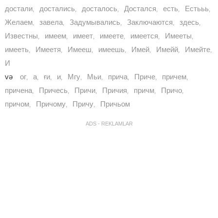
достали
достались
досталось
Достался
есть
Естььь
,
,
,
,
,
,
Желаем
завела
Задумывались
Заключаются
здесь
,
,
,
,
,
Известны
имеем
имеет
имеете
имеется
Имееты
,
,
,
,
,
,
имееть
Имеетя
Имееш
имеешь
Имей
Имейй
Имейте
,
,
,
,
,
,
,
И
və
oг
а
ғи
и
Мгу
Мьи
прича
Приче
причем
,
,
,
,
,
,
,
,
,
причена
Причесь
Причи
Причия
причм
Причо
,
,
,
,
,
,
причом
Причому
Причу
Причьом
,
,
,
ADS - REKLAMLAR