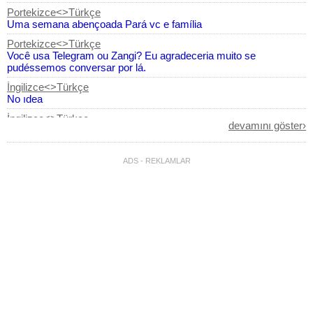
Portekizce<>Türkçe
Uma semana abençoada Pará vc e família
Portekizce<>Türkçe
Você usa Telegram ou Zangi? Eu agradeceria muito se
pudéssemos conversar por lá.
İngilizce<>Türkçe
No ıdea
İngilizce<>Türkçe
devamını göster›
We cannot knit these front panels because we don't have enough
sample cones in stock... if the customer chooses this pattern and
it fits, we can confirm that we will correct this pattern while
ADS - REKLAMLAR
working
Portekizce<>Türkçe
Eu adoraria saber mais sobre você.
Azerice<>İngilizce
preply
İngilizce<>Azerice
preply
Portekizce<>Türkçe
É isso é só nosso
İngilizce<>Azerice