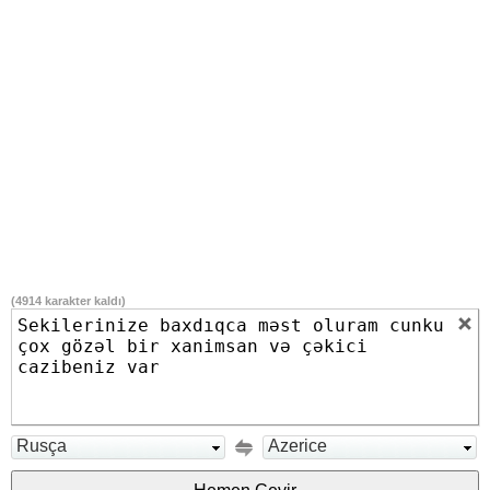
(
4914
karakter kaldı)
Rusça
Azerice