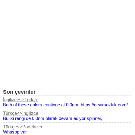
Son çeviriler
İngilizce<>Türkçe
Both of these colors continue at 0.0nm, https://cevirsozluk.com/
Türkçe<>İngilizce
Bu iki rengi de 0.0nm olarak devam ediyor spinner,
Türkçe<>Portekizce
Whaspp var