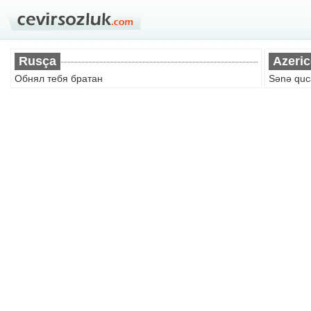
Rusça
Azeric
Обнял тебя братан
Sənə quc