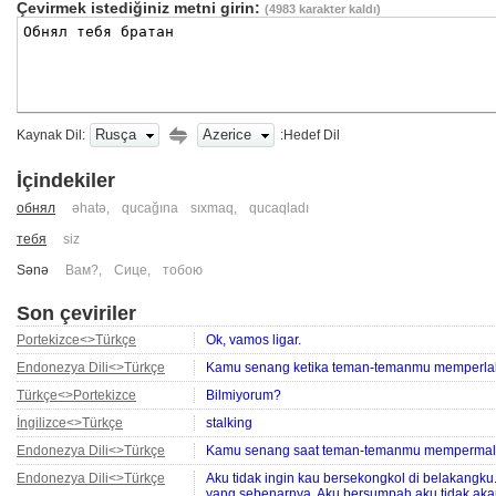
Çevirmek istediğiniz metni girin:
(
4983
karakter kaldı)
Rusça
Azerice
Kaynak Dil:
:Hedef Dil
İçindekiler
обнял
əhatə
,
qucağına sıxmaq
,
qucaqladı
тебя
siz
Sənə
Вам?
,
Сице
,
тобою
Son çeviriler
Portekizce<>Türkçe
Ok, vamos ligar.
Endonezya Dili<>Türkçe
Kamu senang ketika teman-temanmu memperlak
Türkçe<>Portekizce
Bilmiyorum?
İngilizce<>Türkçe
stalking
Endonezya Dili<>Türkçe
Kamu senang saat teman-temanmu mempermal
Endonezya Dili<>Türkçe
Aku tidak ingin kau bersekongkol di belakangku
yang sebenarnya. Aku bersumpah aku tidak ak