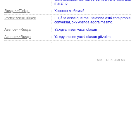
marah p
Rusça<>Türkçe
Хорошо любимый
Portekizce<>Türkçe
Eu já te disse que meu telefone está com pro
conversar, ok? Atenda agora mesmo.
Azerice<>Rusça
Yaxşıyam sen yaxsi olasan
Azerice<>Rusça
Yaxşıyam sen yaxsi olasan gözəlim
Türkçe<>Arapça
Eri rabbek
Portekizce<>Türkçe
Por que você não atendeu a ligação?
Türkçe<>Portekizce
Konuşamam?
ADS - REKLAMLAR
Rusça<>Türkçe
Один спонтанный вопрос лично для тебя
Rusça<>İngilizce
Один спонтанный вопрос лично для тебя
Türkçe<>İngilizce
Один спонтанный вопрос лично для тебя
Türkçe<>Azerice
Eski
Türkçe<>İngilizce
Dark adında bir meyvem var ama iyi mi bilmiyo
Türkçe<>İngilizce
Dark adında bir meyvem var ama iyi mi bilmiyo
Türkçe<>İngilizce
Eğer aklından orduya katılma fikri bir kere bi
ya da SSG Downing ile görüş. Daha önce başka b
Endonezya Dili<>Türkçe
Aku tidak ingin kau bersekongkol di belakangku
yang sebenarnya. Aku bersumpah aku tidak ak
marah p