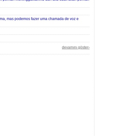
blema, mas podemos fazer uma chamada de voz e
devamını göster›
rum
rum
le geçtiyse sana söylüyorum gel ve hemen SSG Gonzales
ir ofiste görüştüğümüz işe alımcının işine hakim
. Jika kau ingin bermain-main, beranilah dan katakan
an pernah meninggalkanmu dan aku tidak akan pernah