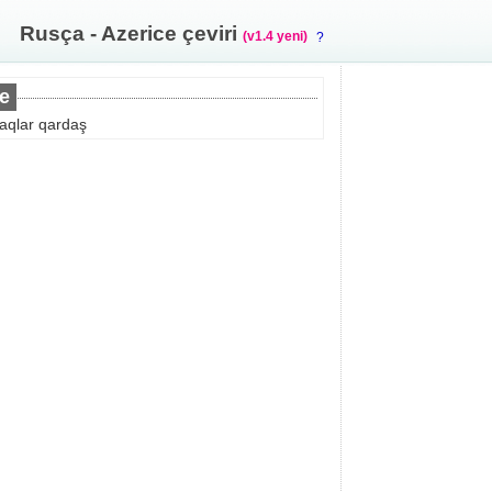
Rusça - Azerice çeviri
(v1.4 yeni)
?
e
aqlar qardaş