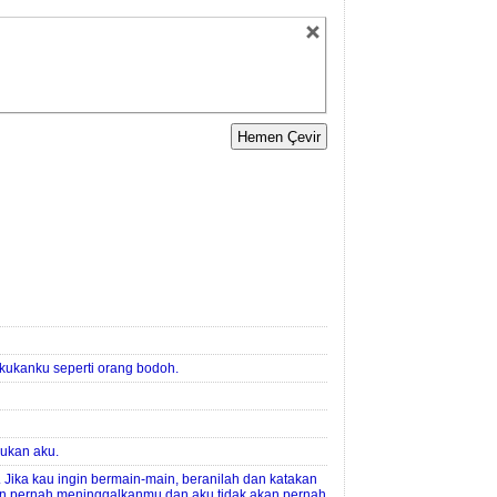
ukanku seperti orang bodoh.
ukan aku.
. Jika kau ingin bermain-main, beranilah dan katakan
an pernah meninggalkanmu dan aku tidak akan pernah