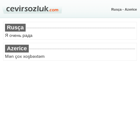
Rusça - Azerice
Rusça
Я очень рада
Azerice
Mən çox xoşbəxtəm