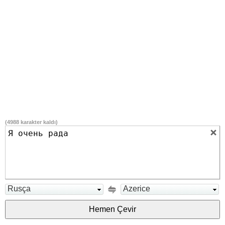
(
4988
karakter kaldı)
Rusça
Azerice