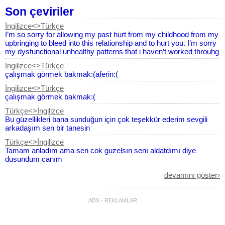
Son çeviriler
İngilizce<>Türkçe
I’m so sorry for allowing my past hurt from my childhood from my
upbringing to bleed into this relationship and to hurt you. I’m sorry
my dysfunctional unhealthy patterns that i haven’t worked throuhg
İngilizce<>Türkçe
çalışmak görmek bakmak:(aferin:(
İngilizce<>Türkçe
çalışmak görmek bakmak:(
Türkçe<>İngilizce
Bu güzellikleri bana sunduğun için çok teşekkür ederim sevgili
arkadaşım sen bir tanesin
Türkçe<>İngilizce
Tamam anladım ama sen cok guzelsın senı aldatdımı diye
dusundum canım
Arapça<>Türkçe
devamını göster›
لانه يتم سرقته هنا
Türkçe<>Arapça
ADS - REKLAMLAR
أتمنى أن أكون بجانبك يوماً ما.
Rusça<>Azerice