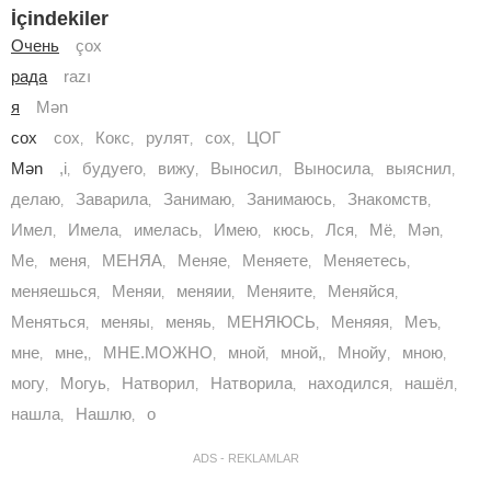
İçindekiler
Очень
çox
рада
razı
я
Mən
cox
cоx
Кокс
рулят
сох
ЦОГ
,
,
,
,
Mən
,i
будуего
вижу
Выносил
Выносила
выяснил
,
,
,
,
,
,
делаю
Заварила
Занимаю
Занимаюсь
Знакомств
,
,
,
,
,
Имел
Имела
имелась
Имею
кюсь
Лся
Мë
Мən
,
,
,
,
,
,
,
,
Ме
меня
МЕНЯА
Меняе
Меняете
Меняетесь
,
,
,
,
,
,
меняешься
Меняи
меняии
Меняите
Меняйся
,
,
,
,
,
Меняться
меняы
меняь
МЕНЯЮСЬ
Меняяя
Меъ
,
,
,
,
,
,
мне
мне,
МНЕ.МОЖНО
мной
мной,
Мнойу
мною
,
,
,
,
,
,
,
могу
Могуь
Натворил
Натворила
находился
нашёл
,
,
,
,
,
,
нашла
Нашлю
о
,
,
ADS - REKLAMLAR