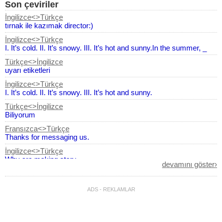
Son çeviriler
İngilizce<>Türkçe
tırnak ile kazımak director:)
İngilizce<>Türkçe
I. It’s cold. II. It’s snowy. III. It’s hot and sunny.In the summer, _
Türkçe<>İngilizce
uyarı etiketleri
İngilizce<>Türkçe
I. It’s cold. II. It’s snowy. III. It’s hot and sunny.
Türkçe<>İngilizce
Biliyorum
Fransızca<>Türkçe
Thanks for messaging us.
İngilizce<>Türkçe
Why are making story
devamını göster›
Türkçe<>İngilizce
fatih tekke personam aktive oldu
ADS - REKLAMLAR
Endonezya
Dili<>Türkçe
Thank you Saya wanita biasa erol