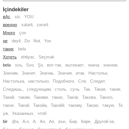
İçindekiler
вАс
siz
YOU
,
вредно
xətərli
zərərli
,
Много
çox
не
deyil
Do Not
Yox
,
,
таких
belə
Хотеть
ehtiyac
Seçmək
,
belə
soъ
Svo
Şo
вот-так
вытекает
знача
значем
,
,
,
,
,
,
,
Значим
Значит
Значиь
Значия
итак
Настольк
,
,
,
,
,
,
Настолька
настолько
Подобного
Сле
Следит
,
,
,
,
,
Следишь,
следующим
столь
сучь
Так
Такая
такие
,
,
,
,
,
,
,
Такий
таким
Такими
таких
Таков
Такова
Такого
,
,
,
,
,
,
,
такое
Такой
Такойа
Такойй
такому
Такою
такую
Те
,
,
,
,
,
,
,
,
уж
Указанных
чтоб
,
,
bir
@a
A.n
А
Ан
Ап
аън
Бир
бире
Другой-за
,
,
,
,
,
,
,
,
,