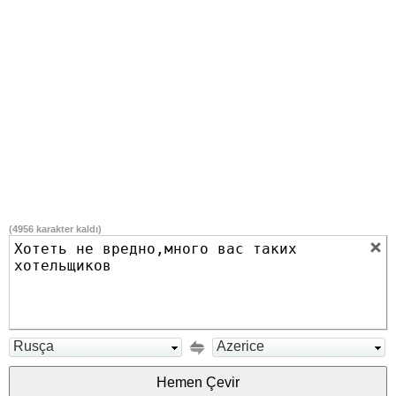
(
4956
karakter kaldı)
Rusça
Azerice