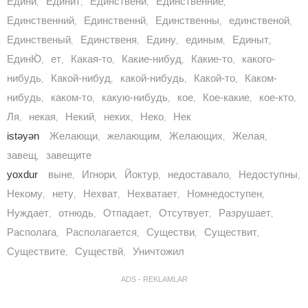
Едини
Единит
Единственй
Единственние
,
,
,
,
Единственний
Единственнй
Единственны
единственой
,
,
,
,
Единственый
Единственя
Едину
единым
Единыт
,
,
,
,
,
ЕдинЮ́
ет
Какая-то
Какие-нибуд
Какие-то
какого-
,
,
,
,
,
нибудь
Какой-нибуд
какой-нибудь
Какой-то
Каком-
,
,
,
,
нибудь
каком-то
какую-нибудь
кое
Кое-какие
кое-кто
,
,
,
,
,
,
Ля
некая
Некий
неких
Неко
Нек
,
,
,
,
,
istəyən
Желающи
желающим
Желающих
Желая
,
,
,
,
завещ
завещите
,
yoxdur
выне
Игнори
Йоктур
недоставало
Недоступны
,
,
,
,
,
Некому
нету
Нехват
Нехватает
Номнедоступен
,
,
,
,
,
Нуждает
отнюдь
Отпадает
Отсутвует
Разрушает
,
,
,
,
,
Располага
Располагается
Существи
Существит
,
,
,
,
Существите
Существй
Уничтожил
,
,
ADS - REKLAMLAR