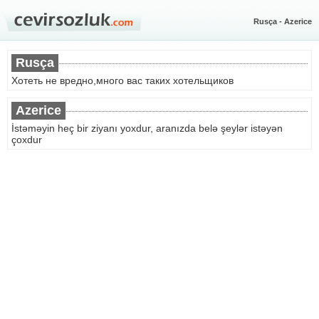
Rusça - Azerice
Rusça
Хотеть не вредно,много вас таких хотельщиков
Azerice
İstəməyin heç bir ziyanı yoxdur, aranızda belə şeylər istəyən
çoxdur