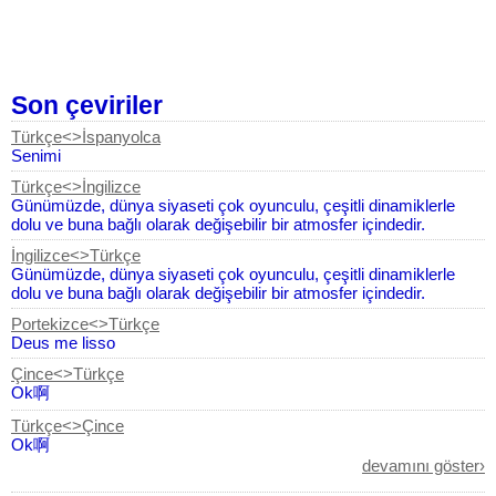
Son çeviriler
Türkçe<>İspanyolca
Senimi
Türkçe<>İngilizce
Günümüzde, dünya siyaseti çok oyunculu, çeşitli dinamiklerle
dolu ve buna bağlı olarak değişebilir bir atmosfer içindedir.
İngilizce<>Türkçe
Günümüzde, dünya siyaseti çok oyunculu, çeşitli dinamiklerle
dolu ve buna bağlı olarak değişebilir bir atmosfer içindedir.
Portekizce<>Türkçe
Deus me lisso
Çince<>Türkçe
Ok啊
Türkçe<>Çince
Ok啊
devamını göster›
Türkçe<>İngilizce