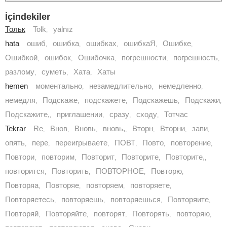
İçindekiler
Тольк
Tolk
yalnız
,
hata
ошиб
ошибка
ошибках
ошибкаЯ
Ошибке
,
,
,
,
,
Ошибкой
ошибок
Ошибочка
погрешности
погрешность
,
,
,
,
,
разлому
суметь
Хата
Хаты
,
,
,
hemen
моментально
незамедлительно
немедленно
,
,
,
немедля
Подскаже
подскажете
Подскажешь
Подскажи
,
,
,
,
,
Подскажите,
приглашении
сразу
сходу
Тотчас
,
,
,
,
Tekrar
Rе
Внов
Вновь
вновь,
Вторн
Вторни
запи
,
,
,
,
,
,
,
опять
пере
переигрываете
ПОВТ
Повто
повторение
,
,
,
,
,
,
Повтори
повторим
Повторит
Повторите
Повторите,
,
,
,
,
,
повторится
Повторить
ПОВТОРНОЕ
Повторю
,
,
,
,
Повторяа
Повторяе
повторяем
повторяете
,
,
,
,
Повторяетесь
повторяешь
повторяешься
Повторяите
,
,
,
,
Повторяй
Повторяйте
повторят
Повторять
повторяю
,
,
,
,
,