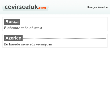
Rusça - Azerice
Rusça
Я обещал тебе об этом
Azerice
Bu barədə sənə söz vermişdim