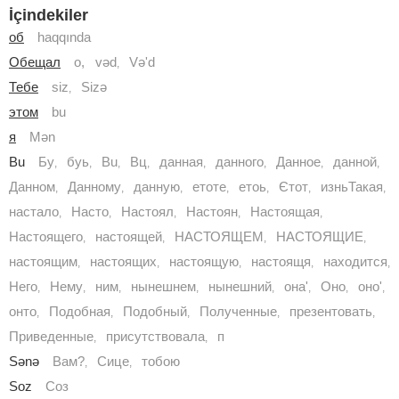
İçindekiler
об
haqqında
Обещал
o, vəd
Və'd
,
Тебе
siz
Sizə
,
этом
bu
я
Mən
Bu
Бу
буь
Вu
Вц
данная
данного
Данное
данной
,
,
,
,
,
,
,
,
Данном
Данному
данную
етоте
етоь
Єтот
изньТакая
,
,
,
,
,
,
,
настало
Насто
Настоял
Настоян
Настоящая
,
,
,
,
,
Настоящего
настоящей
НАСТОЯЩЕМ
НАСТОЯЩИЕ
,
,
,
,
настоящим
настоящих
настоящую
настоящя
находится
,
,
,
,
,
Него
Нему
ним
нынешнем
нынешний
она'
Оно
оно'
,
,
,
,
,
,
,
,
онто
Подобная
Подобный
Полученные
презентовать
,
,
,
,
,
Приведенные
присутствовала
п
,
,
Sənə
Вам?
Сице
тобою
,
,
Soz
Соз